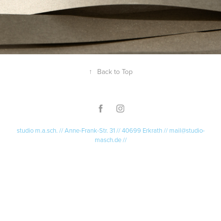
↑
Back to Top
studio m.a.sch. // Anne-Frank-Str. 31 // 40699 Erkrath // mail@studio-
masch.de //