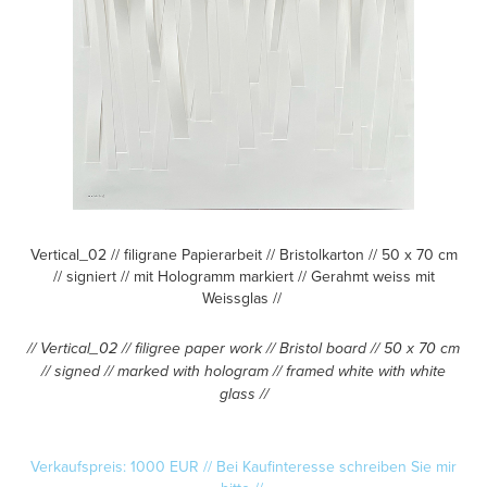
Vertical_02 // filigrane Papierarbeit // Bristolkarton // 50 x 70 cm
// signiert // mit Hologramm markiert // Gerahmt weiss mit
Weissglas //
// Vertical_02 // filigree paper work // Bristol board // 50 x 70 cm
// signed // marked with hologram // framed white with white
glass //
Verkaufspreis: 1000 EUR // Bei Kaufinteresse schreiben Sie mir